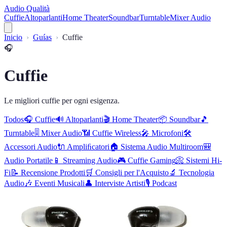
Audio Qualità
Cuffie
Altoparlanti
Home Theater
Soundbar
Turntable
Mixer Audio
Inicio
Guías
Cuffie
🎧
Cuffie
Le migliori cuffie per ogni esigenza.
Todos
🎧
Cuffie
🔊
Altoparlanti
🎬
Home Theater
📦
Soundbar
🎵
Turntable
🎚️
Mixer Audio
📶
Cuffie Wireless
🎤
Microfoni
🛠️
Accessori Audio
🔌
Ampliﬁcatori
🏠
Sistema Audio Multiroom
🎒
Audio Portatile
📱
Streaming Audio
🎮
Cuffie Gaming
📀
Sistemi Hi-
Fi
📝
Recensione Prodotti
🛒
Consigli per l'Acquisto
🔬
Tecnologia
Audio
🎶
Eventi Musicali
👤
Interviste Artisti
🎙️
Podcast