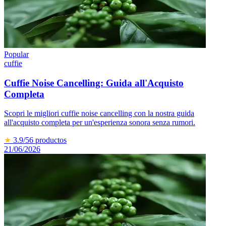
Popular
cuffie
Cuffie Noise Cancelling: Guida all'Acquisto
Completa
Scopri le migliori cuffie noise cancelling con la nostra guida
all'acquisto completa per un'esperienza sonora senza rumori.
★
3.9
/5
6
productos
21/06/2026