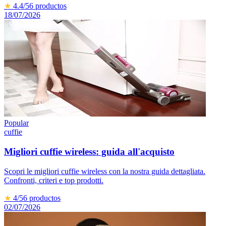
★
4.4
/5
6
productos
18/07/2026
Popular
cuffie
Migliori cuffie wireless: guida all'acquisto
Scopri le migliori cuffie wireless con la nostra guida dettagliata.
Confronti, criteri e top prodotti.
★
4
/5
6
productos
02/07/2026