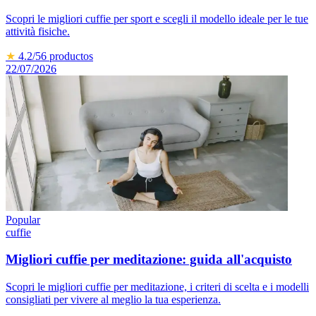
Scopri le migliori cuffie per sport e scegli il modello ideale per le tue
attività fisiche.
★
4.2
/5
6
productos
22/07/2026
Popular
cuffie
Migliori cuffie per meditazione: guida all'acquisto
Scopri le migliori cuffie per meditazione, i criteri di scelta e i modelli
consigliati per vivere al meglio la tua esperienza.