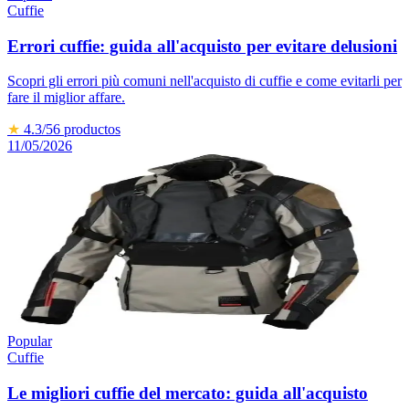
Cuffie
Errori cuffie: guida all'acquisto per evitare delusioni
Scopri gli errori più comuni nell'acquisto di cuffie e come evitarli per
fare il miglior affare.
★
4.3
/5
6
productos
11/05/2026
Popular
Cuffie
Le migliori cuffie del mercato: guida all'acquisto