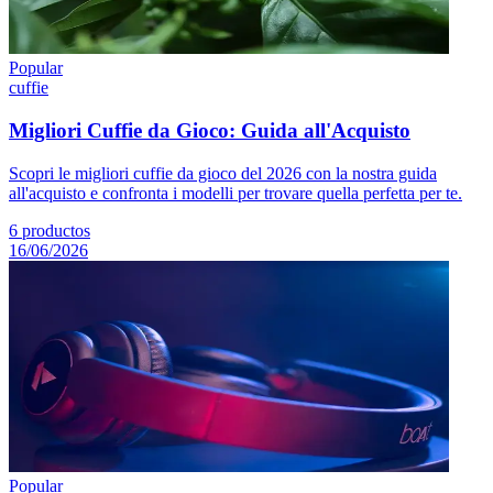
Popular
cuffie
Migliori Cuffie da Gioco: Guida all'Acquisto
Scopri le migliori cuffie da gioco del 2026 con la nostra guida
all'acquisto e confronta i modelli per trovare quella perfetta per te.
6
productos
16/06/2026
Popular