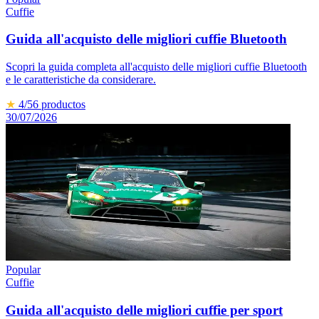
Cuffie
Guida all'acquisto delle migliori cuffie Bluetooth
Scopri la guida completa all'acquisto delle migliori cuffie Bluetooth
e le caratteristiche da considerare.
★
4
/5
6
productos
30/07/2026
Popular
Cuffie
Guida all'acquisto delle migliori cuffie per sport