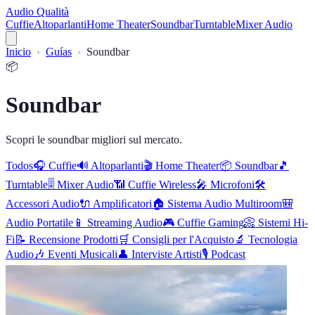
Audio Qualità
Cuffie
Altoparlanti
Home Theater
Soundbar
Turntable
Mixer Audio
Inicio
Guías
Soundbar
📦
Soundbar
Scopri le soundbar migliori sul mercato.
Todos
🎧
Cuffie
🔊
Altoparlanti
🎬
Home Theater
📦
Soundbar
🎵
Turntable
🎚️
Mixer Audio
📶
Cuffie Wireless
🎤
Microfoni
🛠️
Accessori Audio
🔌
Ampliﬁcatori
🏠
Sistema Audio Multiroom
🎒
Audio Portatile
📱
Streaming Audio
🎮
Cuffie Gaming
📀
Sistemi Hi-
Fi
📝
Recensione Prodotti
🛒
Consigli per l'Acquisto
🔬
Tecnologia
Audio
🎶
Eventi Musicali
👤
Interviste Artisti
🎙️
Podcast