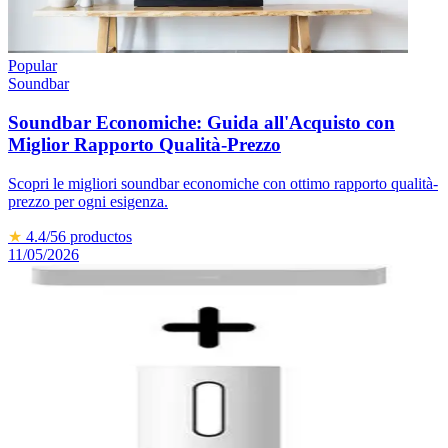
Popular
Soundbar
Soundbar Economiche: Guida all'Acquisto con
Miglior Rapporto Qualità-Prezzo
Scopri le migliori soundbar economiche con ottimo rapporto qualità-
prezzo per ogni esigenza.
★
4.4
/5
6
productos
11/05/2026