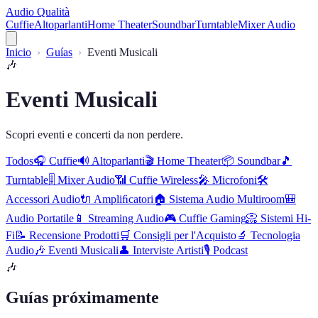
Audio Qualità
Cuffie
Altoparlanti
Home Theater
Soundbar
Turntable
Mixer Audio
Inicio
Guías
Eventi Musicali
🎶
Eventi Musicali
Scopri eventi e concerti da non perdere.
Todos
🎧
Cuffie
🔊
Altoparlanti
🎬
Home Theater
📦
Soundbar
🎵
Turntable
🎚️
Mixer Audio
📶
Cuffie Wireless
🎤
Microfoni
🛠️
Accessori Audio
🔌
Ampliﬁcatori
🏠
Sistema Audio Multiroom
🎒
Audio Portatile
📱
Streaming Audio
🎮
Cuffie Gaming
📀
Sistemi Hi-
Fi
📝
Recensione Prodotti
🛒
Consigli per l'Acquisto
🔬
Tecnologia
Audio
🎶
Eventi Musicali
👤
Interviste Artisti
🎙️
Podcast
🎶
Guías próximamente