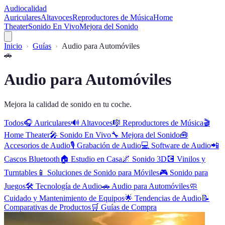
Audiocalidad
Auriculares
Altavoces
Reproductores de Música
Home
Theater
Sonido En Vivo
Mejora del Sonido
Inicio
Guías
Audio para Automóviles
🚗
Audio para Automóviles
Mejora la calidad de sonido en tu coche.
Todos
🎧
Auriculares
🔊
Altavoces
🎼
Reproductores de Música
🎬
Home Theater
🎤
Sonido En Vivo
🔧
Mejora del Sonido
🧰
Accesorios de Audio
🎙️
Grabación de Audio
💻
Software de Audio
📲
Cascos Bluetooth
🏠
Estudio en Casa
🌌
Sonido 3D
💽
Vinilos y
Turntables
📱
Soluciones de Sonido para Móviles
🎮
Sonido para
Juegos
🛠️
Tecnología de Audio
🚗
Audio para Automóviles
🧼
Cuidado y Mantenimiento de Equipos
🌟
Tendencias de Audio
📝
Comparativas de Productos
🛒
Guías de Compra