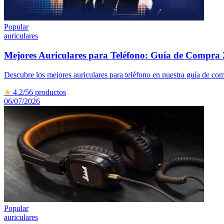
Popular
auriculares
Mejores Auriculares para Teléfono: Guía de Compra
Descubre los mejores auriculares para teléfono en nuestra guía de com
★
4.2
/5
6
productos
06/07/2026
Popular
auriculares