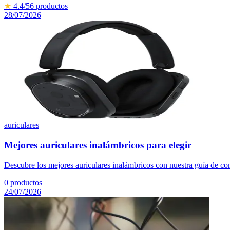
★
4.4
/5
6
productos
28/07/2026
auriculares
Mejores auriculares inalámbricos para elegir
Descubre los mejores auriculares inalámbricos con nuestra guía de co
0
productos
24/07/2026