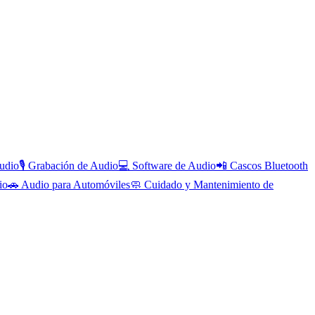
udio
🎙️
Grabación de Audio
💻
Software de Audio
📲
Cascos Bluetooth
io
🚗
Audio para Automóviles
🧼
Cuidado y Mantenimiento de