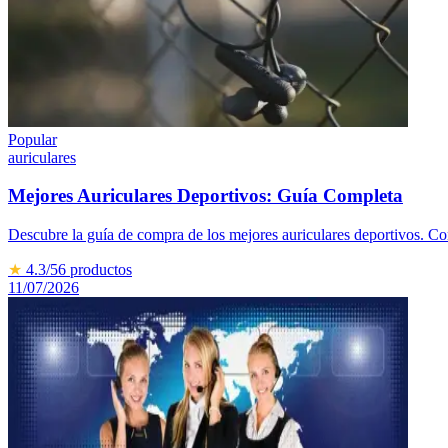
Popular
auriculares
Mejores Auriculares Deportivos: Guía Completa
Descubre la guía de compra de los mejores auriculares deportivos. Co
★
4.3
/5
6
productos
11/07/2026