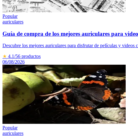
Popular
auriculares
Guía de compra de los mejores auriculares para video
Descubre los mejores auriculares para disfrutar de películas y videos
★
4.1
/5
6
productos
06/08/2026
Popular
auriculares