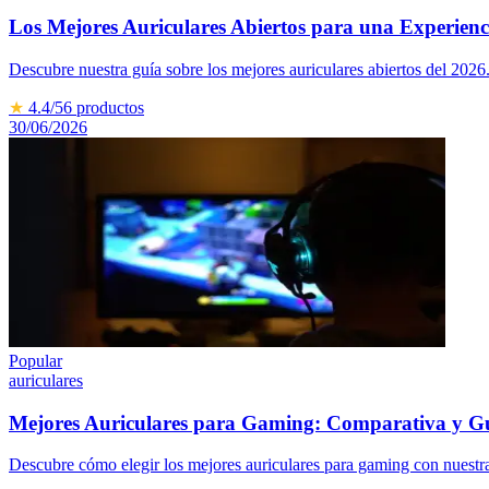
Los Mejores Auriculares Abiertos para una Experien
Descubre nuestra guía sobre los mejores auriculares abiertos del 2026
★
4.4
/5
6
productos
30/06/2026
Popular
auriculares
Mejores Auriculares para Gaming: Comparativa y 
Descubre cómo elegir los mejores auriculares para gaming con nuest