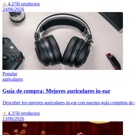
★
4.2
/5
6
productos
24/06/2026
Popular
auriculares
Guía de compra: Mejores auriculares in-ear
Descubre los mejores auriculares in-ear con nuestra guía completa de
★
4.3
/5
6
productos
13/06/2026