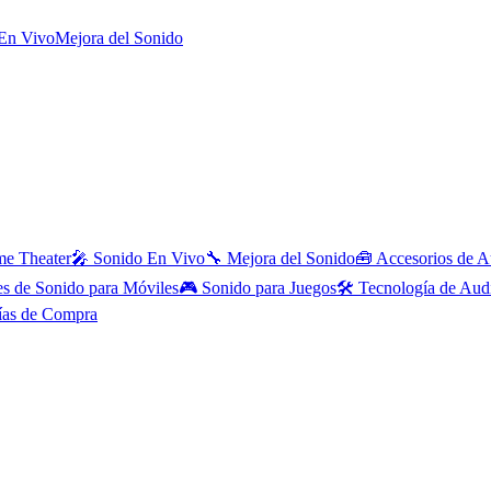
En Vivo
Mejora del Sonido
e Theater
🎤
Sonido En Vivo
🔧
Mejora del Sonido
🧰
Accesorios de A
es de Sonido para Móviles
🎮
Sonido para Juegos
🛠️
Tecnología de Aud
ías de Compra