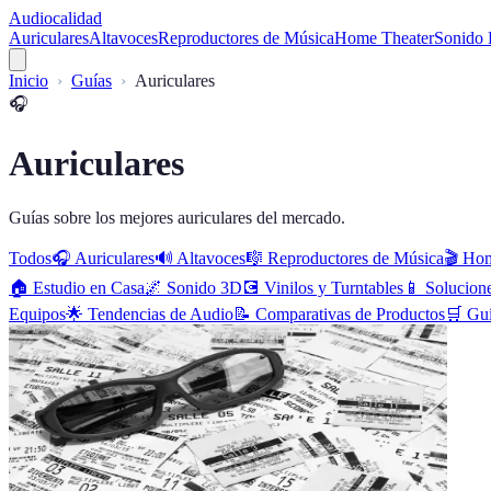
Audiocalidad
Auriculares
Altavoces
Reproductores de Música
Home Theater
Sonido 
Inicio
Guías
Auriculares
🎧
Auriculares
Guías sobre los mejores auriculares del mercado.
Todos
🎧
Auriculares
🔊
Altavoces
🎼
Reproductores de Música
🎬
Hom
🏠
Estudio en Casa
🌌
Sonido 3D
💽
Vinilos y Turntables
📱
Solucion
Equipos
🌟
Tendencias de Audio
📝
Comparativas de Productos
🛒
Gu