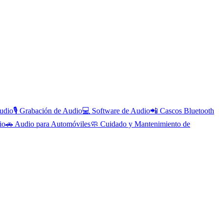
udio
🎙️
Grabación de Audio
💻
Software de Audio
📲
Cascos Bluetooth
io
🚗
Audio para Automóviles
🧼
Cuidado y Mantenimiento de