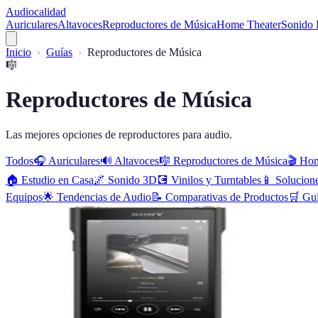
Audiocalidad
Auriculares
Altavoces
Reproductores de Música
Home Theater
Sonido 
Inicio
Guías
Reproductores de Música
🎼
Reproductores de Música
Las mejores opciones de reproductores para audio.
Todos
🎧
Auriculares
🔊
Altavoces
🎼
Reproductores de Música
🎬
Hom
🏠
Estudio en Casa
🌌
Sonido 3D
💽
Vinilos y Turntables
📱
Solucion
Equipos
🌟
Tendencias de Audio
📝
Comparativas de Productos
🛒
Gu