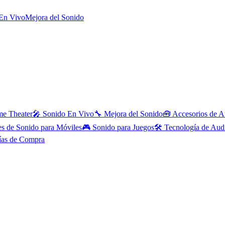
En Vivo
Mejora del Sonido
e Theater
🎤
Sonido En Vivo
🔧
Mejora del Sonido
🧰
Accesorios de A
es de Sonido para Móviles
🎮
Sonido para Juegos
🛠️
Tecnología de Aud
ías de Compra