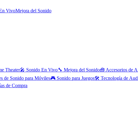
En Vivo
Mejora del Sonido
e Theater
🎤
Sonido En Vivo
🔧
Mejora del Sonido
🧰
Accesorios de A
es de Sonido para Móviles
🎮
Sonido para Juegos
🛠️
Tecnología de Aud
ías de Compra