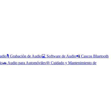
udio
🎙️
Grabación de Audio
💻
Software de Audio
📲
Cascos Bluetooth
io
🚗
Audio para Automóviles
🧼
Cuidado y Mantenimiento de