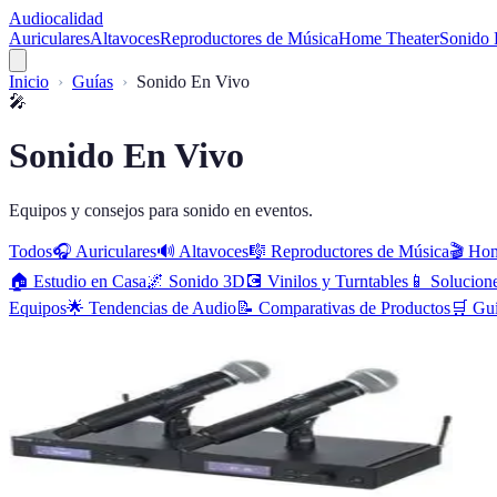
Audiocalidad
Auriculares
Altavoces
Reproductores de Música
Home Theater
Sonido 
Inicio
Guías
Sonido En Vivo
🎤
Sonido En Vivo
Equipos y consejos para sonido en eventos.
Todos
🎧
Auriculares
🔊
Altavoces
🎼
Reproductores de Música
🎬
Hom
🏠
Estudio en Casa
🌌
Sonido 3D
💽
Vinilos y Turntables
📱
Solucion
Equipos
🌟
Tendencias de Audio
📝
Comparativas de Productos
🛒
Gu